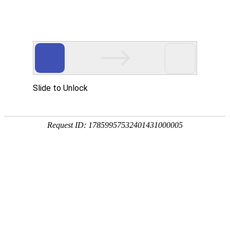
中
|
EN
站在世界的高度
启迪环境 要做零碳无废城市建设者
首页
》
新闻中心
》
新闻动态