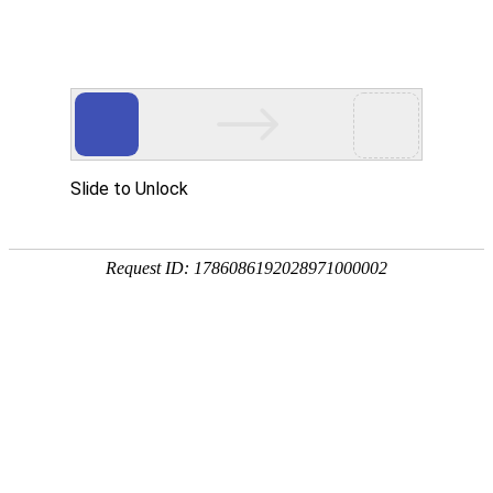
中
|
EN
站在世界的高度
启迪环境 要做零碳无废城市建设者
首页
》
新闻中心
》
新闻动态