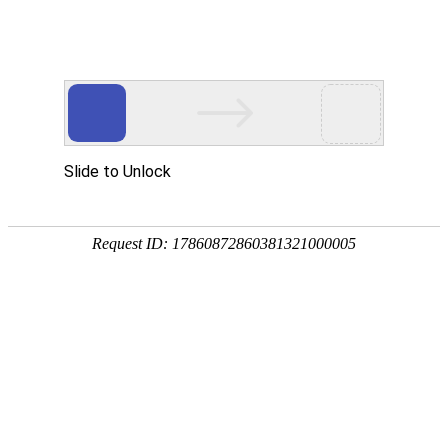
中
|
EN
站在世界的高度
启迪环境 要做零碳无废城市建设者
首页
》
新闻中心
》
新闻动态