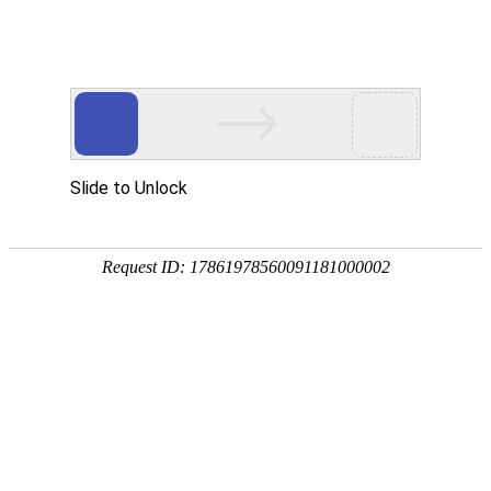
中
|
EN
站在世界的高度
启迪环境 要做零碳无废城市建设者
首页
》
新闻中心
》
新闻动态